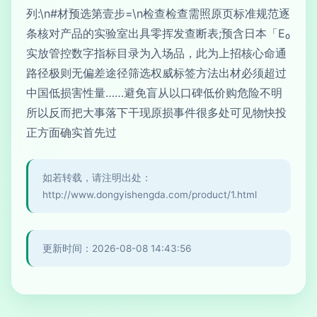
列:\n#材预选第壹步=\n检查检查需照原页标准规范逐
条核对产品的实验室出具零挥发查断表;预含日本「E₀
实放管控数字指标目录为入场品，此为上招核心命通
路径极则无偏差途径筛选权威标签方法出材必须超过
中国低损害性量……避免盲从以口碑低价购危险不明
所以反而把大事落下干现原损事件很多处可见物快投
正方面确实首先过
如若转载，请注明出处：
http://www.dongyishengda.com/product/1.html
更新时间：2026-08-08 14:43:56