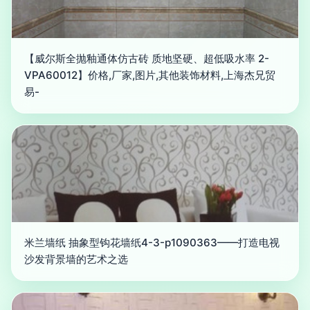
【威尔斯全抛釉通体仿古砖 质地坚硬、超低吸水率 2-
VPA60012】价格,厂家,图片,其他装饰材料,上海杰兄贸
易-
米兰墙纸 抽象型钩花墙纸4-3-p1090363——打造电视
沙发背景墙的艺术之选