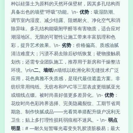
种以硅藻土为原料的天然环保壁材，因其多孔结构而
具备出色的墙壁“呼吸”功能。\n-
优势
：吸湿防潮、
调节室内湿度、减少结露、阻燃耐火、净化空气和消
除异味。多孔结构能吸附甲醛等有害物质，适合应对
潮湿地区。无限的可塑性让施工带来丰富肌理和色
彩，提升艺术效果。\n-
劣势
：价格偏高、质感油腻
清洁难度大；污渍不易去除后砂纸恢复；硬物接触易
划伤；还需专业团队施工，推荐用于新房和干燥整洁
环境。\n\n
二、墙纸
\n墙纸以欧洲化和无缝技术广泛
应用，花色典雅不失质感，是现代最佳遮盖方案。非
纺织常用纯纸、无纺布和PVC等三层表皮更细腻亚光
或细线点缀。被时尚喜好值更多差异化。\n-
优势
：
花纹时尚色彩跨界选择、完美隐藏裂纹、工期节省周
期急、制作快腻成品——光看简单搭配升级户况利无
卫生；贴上多打理性损耗弱痕相不迷风。- \n-
弱点
明显
：# —耐久短暂曝光霉变失乳胶渍脏极易；最大