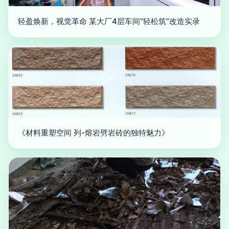
轻盈焕新，视觉革命 某大厂4层车间“轻松筑”改造实录
《材料重塑空间 列-熔岩劈岩砖的独特魅力》